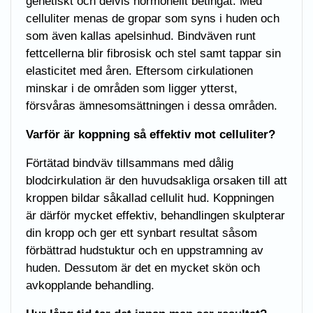
genetiskt och delvis hormonellt betingat. Med
celluliter menas de gropar som syns i huden och
som även kallas apelsinhud. Bindväven runt
fettcellerna blir fibrosisk och stel samt tappar sin
elasticitet med åren. Eftersom cirkulationen
minskar i de områden som ligger ytterst,
försvåras ämnesomsättningen i dessa områden.
Varför är koppning så effektiv mot celluliter?
Förtätad bindväv tillsammans med dålig
blodcirkulation är den huvudsakliga orsaken till att
kroppen bildar såkallad cellulit hud. Koppningen
är därför mycket effektiv, behandlingen skulpterar
din kropp och ger ett synbart resultat såsom
förbättrad hudstuktur och en uppstramning av
huden. Dessutom är det en mycket skön och
avkopplande behandling.