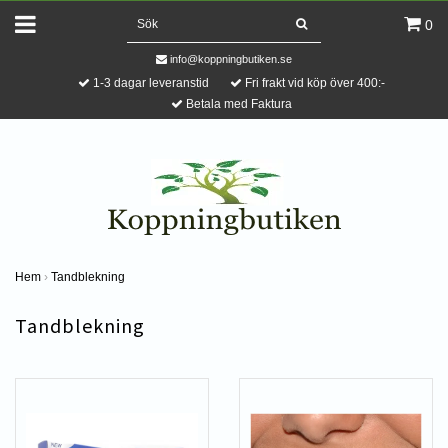
0
info@koppningbutiken.se
1-3 dagar leveranstid
Fri frakt vid köp över 400:-
Betala med Faktura
Hem
›
Tandblekning
Tandblekning