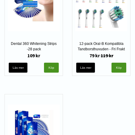
Dental 360 Whitening Strips
12-pack Oral-B Kompatibla
-28 pack
Tandborsthuvuden - Fri Frakt
109 kr
79 kr
119 kr
Läs mer
Läs mer