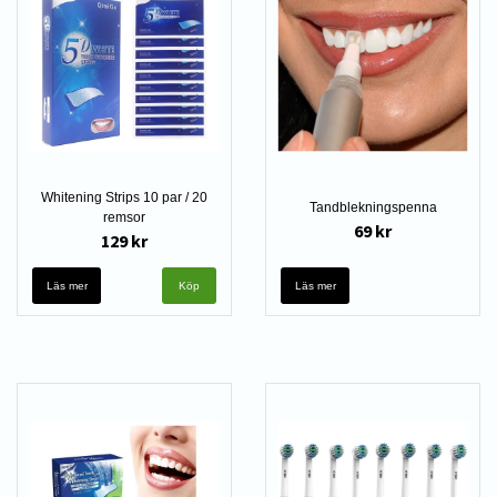
Whitening Strips 10 par / 20
Tandblekningspenna
remsor
69 kr
129 kr
Läs mer
Läs mer