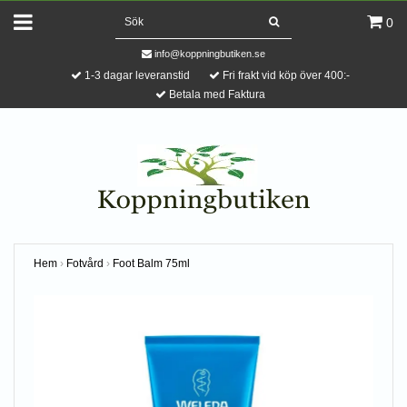
0
info@koppningbutiken.se
1-3 dagar leveranstid
Fri frakt vid köp över 400:-
Betala med Faktura
Hem
›
Fotvård
›
Foot Balm 75ml