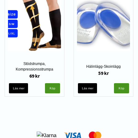
Stödstrumpa,
Hälinlägg-Skoinlägg
Kompressionsstrumpa
59 kr
69 kr
Läs mer
Köp
Läs mer
Köp