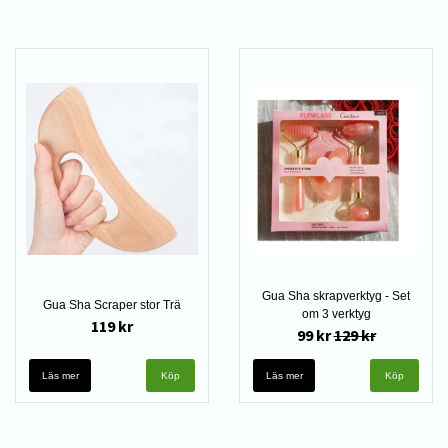
Gua Sha skrapverktyg - Set
Gua Sha Scraper stor Trä
om 3 verktyg
119 kr
99 kr
129 kr
Läs mer
Läs mer