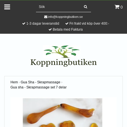
0
info@koppningbutiken.se
1-3 dagar leveranstid
Fri frakt vid köp över 400:-
Betala med Faktura
Hem
›
Gua Sha - Skrapmassage
›
Gua sha - Skrapmassage set 7 delar