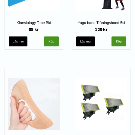
Kinesiology Tape Blå
Yoga band Träningsband 5st
85 kr
129 kr
Läs mer
Läs mer