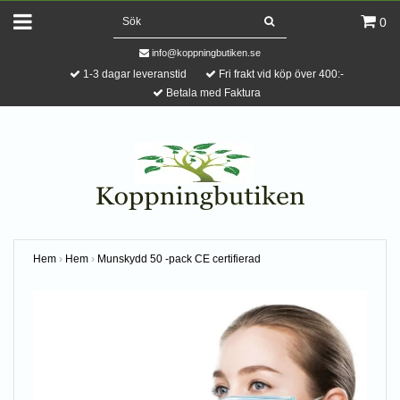
0
info@koppningbutiken.se
1-3 dagar leveranstid
Fri frakt vid köp över 400:-
Betala med Faktura
Hem
›
Hem
›
Munskydd 50 -pack CE certifierad