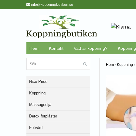
info@koppningbutiken.se
Hem
Kontakt
Vad är koppning?
Koppning 
Hem
›
Koppning
›
Nice Price
Koppning
Massageolja
Detox fotplåster
Fotvård