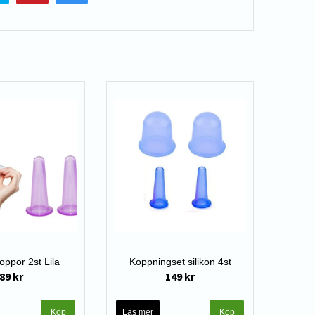
oppor 2st Lila
Koppningset silikon 4st
89 kr
149 kr
Läs mer