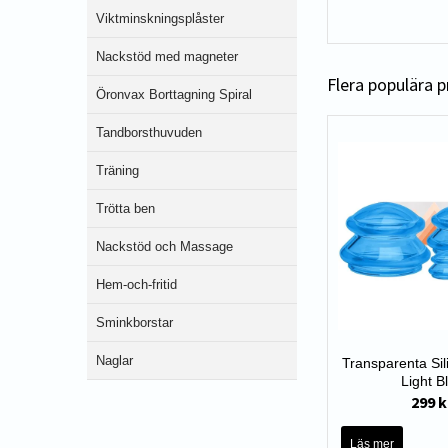
Viktminskningsplåster
Nackstöd med magneter
Flera populära 
Öronvax Borttagning Spiral
Tandborsthuvuden
Träning
Trötta ben
Nackstöd och Massage
Hem-och-fritid
Sminkborstar
Naglar
Transparenta Si
Light B
299 k
Läs mer