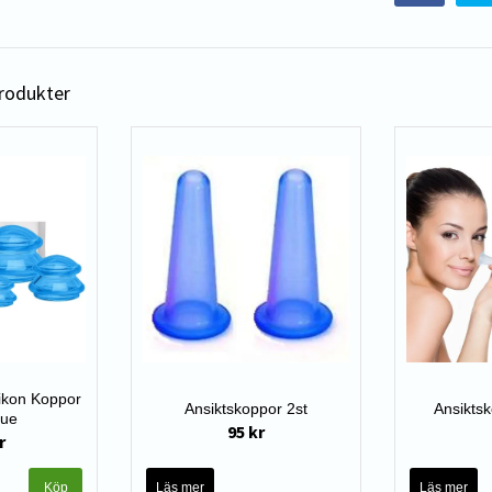
produkter
likon Koppor
Ansiktskoppor 2st
Ansiktsk
lue
95 kr
r
Läs mer
Läs mer