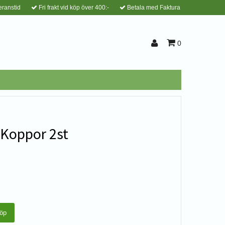
eranstid
Fri frakt vid köp över 400:-
Betala med Faktura
0
 Koppor 2st