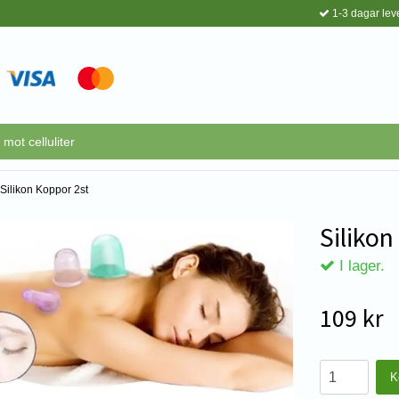
1-3 dagar lev
mot celluliter
Silikon Koppor 2st
Silikon
I lager.
109 kr