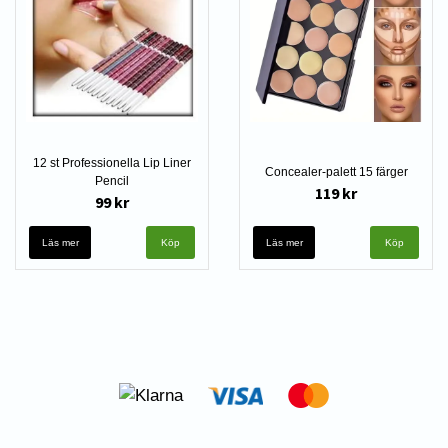
12 st Professionella Lip Liner
Concealer-palett 15 färger
Pencil
119 kr
99 kr
Läs mer
Läs mer