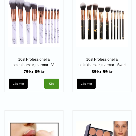
10st Professionella
10st Professionella
sminkborstar, marmor - Vit
sminkborstar, marmor - Svart
79 kr
89 kr
89 kr
99 kr
Läs mer
Läs mer