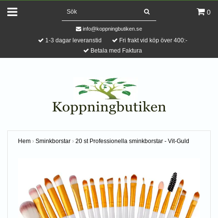
0
info@koppningbutiken.se
1-3 dagar leveranstid
Fri frakt vid köp över 400:-
Betala med Faktura
Hem
›
Sminkborstar
›
20 st Professionella sminkborstar - Vit-Guld